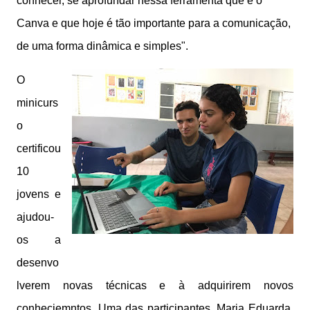
conhecer, se aprofundar nessa ferramenta que é o
Canva e que hoje é tão importante para a comunicação,
de uma forma dinâmica e simples".
O
minicurs
o
certificou
10
jovens e
ajudou-
os a
desenvo
lverem novas técnicas e à adquirirem novos
conheciemntos. Uma das participantes, Maria Eduarda,