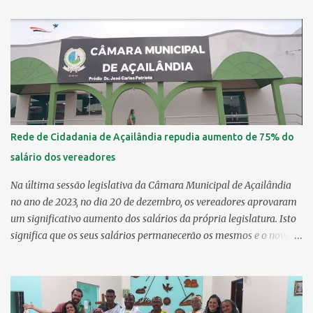
brasileira de Geopolítica (OBGP). Aprovadas e entregues no dia 20
de dezembro de 2023, as Moções propostas pelo vereador Denes
Pereira (PT) destacam o reconhecimento da notável competência e
dedicação desempenhado pelo professor e suas alunas e o
evidente compromisso do Centro de Ensino com a qualidade da
educação pública. Ana Yasmin recebeu a medalha de ouro da
OBCH realizada em outubro do ano passado, enquanto Pamela
Lopes foi premiada com medalha de ouro na OBGP, destancado-se
Rede de Cidadania de Açailândia repudia aumento de 75% do
entre as melhores estudantes em competições com mais de 12 mil
salário dos vereadores
partipantes de todo o país. "A experiência foi ótima, tive a
oportunidade de estimular meu pensamento crítico e testar meu
Na última sessão legislativa da Câmara Municipal de Açailândia
conhecim...
no ano de 2023, no dia 20 de dezembro, os vereadores aprovaram
um significativo aumento dos salários da própria legislatura. Isto
significa que os seus salários permanecerão os mesmos e o novo
salário será pago somente a partir de 2025, ou seja, para os
próximos vereadores e vereadoras da cidade. O projeto de Lei nº
78/2023, proposto pelo presidente da Câmara Feliber Melo, prevê
a fixação do subsídio dos agentes políticos do município de