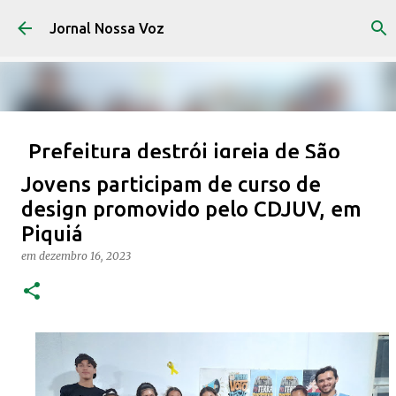
Pular para o conteúdo principal
Jornal Nossa Voz
Prefeitura destrói igreja de São
José em Piquiá de Baixo, sem
Jovens participam de curso de
diálogo ou notificação prévia
design promovido pelo CDJUV, em
em
fevereiro 06, 2026
Piquiá
CIDADANIA
IGREJA
PIQUIÁ
em
dezembro 16, 2023
0