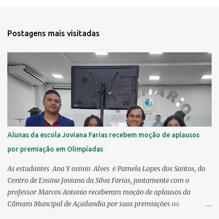
e
n
t
Postagens mais visitadas
á
r
i
o
s
Alunas da escola Joviana Farias recebem moção de aplausos
por premiação em Olimpíadas
As estudantes Ana Y asmin Alves e Pamela Lopes dos Santos, do
Centro de Ensino Joviana da Silva Farias, juntamente com o
professor Marcos Antonio receberam moção de aplausos da
Câmara Muncipal de Açailandia por suas premiações na
olímpiada brasileira de Ciencia Humanas (OBCH) e na Olímpiada