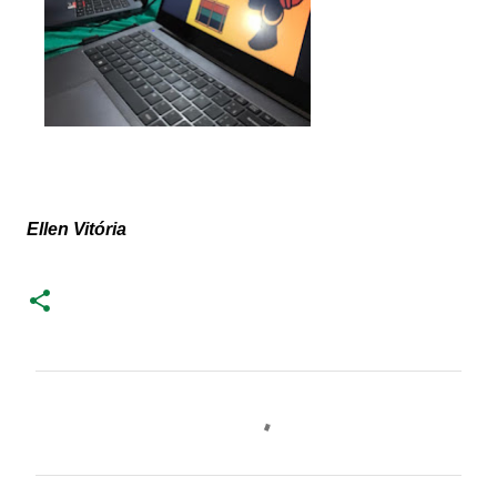
Ellen Vitória
C
o
m